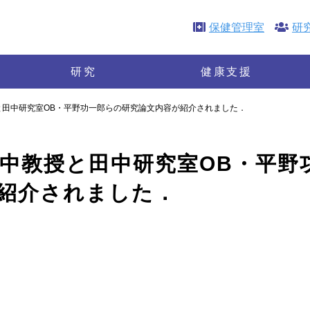
保健管理室
研
研究
健康支援
センター概要
授と田中研究室OB・平野功一郎らの研究論文内容が紹介されました．
教育
研究
田中教授と田中研究室OB・平野
健康支援
運動施設
紹介されました．
お知らせ
保健管理室
研究倫理委員会
関連サイト