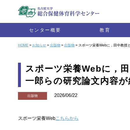
センター概要
教育
HOME
>
お知らせ
>
出版物
>
出版物
> スポーツ栄養Webに，田中教
スポーツ栄養Webに，
一郎らの研究論文内容が
2026/06/22
出版物
スポーツ栄養Web
こちらから