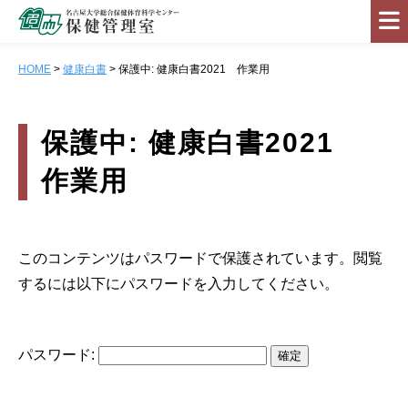
HOME
>
健康白書
> 保護中: 健康白書2021 作業用
健康診断
保護中: 健康白書2021
健康相談
作業用
担当医師
健康に過ごすために
お知らせ
このコンテンツはパスワードで保護されています。閲覧
総合保健体育科学センター
するには以下にパスワードを入力してください。
健康白書
リンク集
パスワード:
アクセス