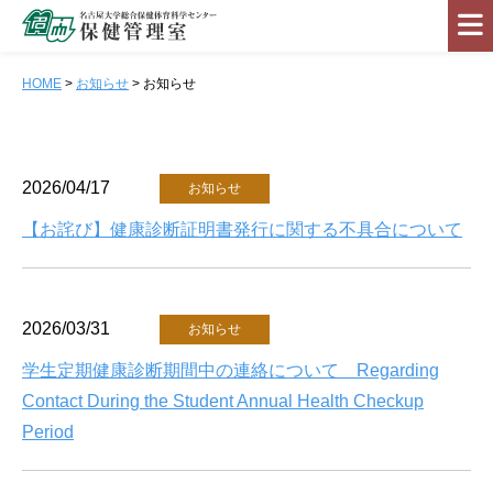
HOME
>
お知らせ
> お知らせ
健康診断
健康相談
2026/04/17
お知らせ
担当医師
【お詫び】健康診断証明書発行に関する不具合について
健康に過ごすために
お知らせ
2026/03/31
お知らせ
総合保健体育科学センター
学生定期健康診断期間中の連絡について Regarding
健康白書
Contact During the Student Annual Health Checkup
リンク集
Period
アクセス