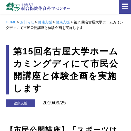
HOME
>
お知らせ
>
健康支援
>
健康支援
> 第15回名古屋大学ホームカミン
グディにて市民公開講座と体験企画を実施します
センター概要
教育
第15回名古屋大学ホーム
研究
カミングディにて市民公
健康支援
開講座と体験企画を実施
運動施設
します
お知らせ
保健管理室
2019/09/25
健康支援
研究倫理委員会
関連サイト
【市民公開講座】「スポーツは